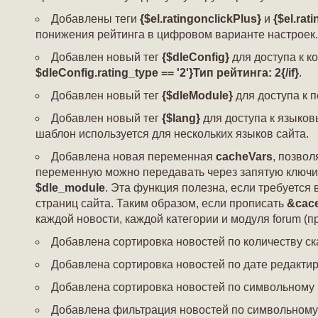
Добавлены теги
{$el.ratingonclickPlus}
и
{$el.rat
понижения рейтинга в цифровом варианте настроек.
Добавлен новый тег
{$dleConfig}
для доступа к к
$dleConfig.rating_type == '2'}Тип рейтинга: 2{/if}
.
Добавлен новый тег
{$dleModule}
для доступа к 
Добавлен новый тег
{$lang}
для доступа к языков
шаблон используется для нескольких языков сайта.
Добавлена новая переменная
cacheVars
, позво
переменную можно передавать через запятую ключи
$dle_module
. Эта функция полезна, если требуется
страниц сайта. Таким образом, если прописать
&cace
каждой новости, каждой категории и модуля forum (п
Добавлена сортировка новостей по количеству 
Добавлена сортировка новостей по дате редакт
Добавлена сортировка новостей по символьному
Добавлена фильтрация новостей по символьному 