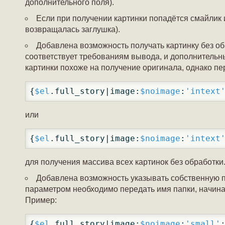
дополнительного поля).
Если при получении картинки попадётся смайлик 
возвращалась заглушка).
Добавлена возможность получать картинку без об
соответствует требованиям вывода, и дополнительны
картинки похоже на получение оригинала, однако пе
{
$el
.full_story|image:
$noimage
:
'intext
или
{
$el
.full_story|image:
$noimage
:
'intext
для получения массива всех картинок без обработки
Добавлена возможность указывать собственную п
параметром необходимо передать имя папки, начинаю
Пример:
{
$el
.full_story|image:
$noimage
:
'small'