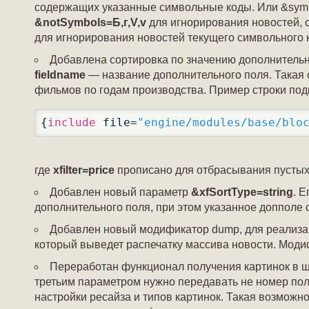
содержащих указанные символьные коды. Или &symbo
&notSymbols=Б,г,V,v
для игнорирования новостей,
для игнорирования новостей текущего символьного 
Добавлена сортировка по значению дополнительн
fieldname
— название дополнительного поля. Такая с
фильмов по годам производства. Пример строки по
{
include
 file=
"engine/modules/base/blo
где
xfilter=price
прописано для отбрасывания пустых
Добавлен новый параметр
&xfSortType=string
. 
дополнительного поля, при этом указанное допполе с
Добавлен новый модификатор dump, для реализ
который выведет распечатку массива новости. Моди
Переработан функционал получения картинок в ша
третьим параметром нужно передавать не номер получ
настройки ресайза и типов картинок. Такая возможно