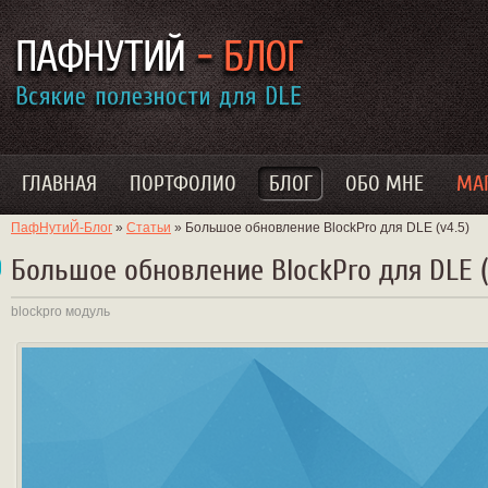
ГЛАВНАЯ
ПОРТФОЛИО
БЛОГ
ОБО МНЕ
МА
ПафНутиЙ-Блог
»
Статьи
» Большое обновление BlockPro для DLE (v4.5)
Большое обновление BlockPro для DLE (
blockpro
модуль