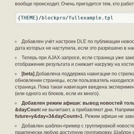
вообще происходит. Очень пригодится тем, кто рабо
{THEME}/blockpro/fullexample.tpl
Добавлен учёт настроек DLE по публикации новос
дата которых не наступила, если это разрешено в на
Теперь при AJAX-запросе, если страница уже заке
отображение результата и снижает нагрузку на хостин
[beta]
Добавлена поддержка навигации по стрелкам
обновлении страницы, если пользователь находился 
страница. Пока такая навигация введена эксперимен
(или одного из блоков, если их много).
Добавлен режим афиши: вывод новостей толь
&dayCoun
t не вычитают, а прибавляют дни. Напри
future=y&day=3&dayCount=1
. Режим афиши не зави
Добавлен шаблон-пример с группировкой новосте
практически любую доступную группировку. Шаблон