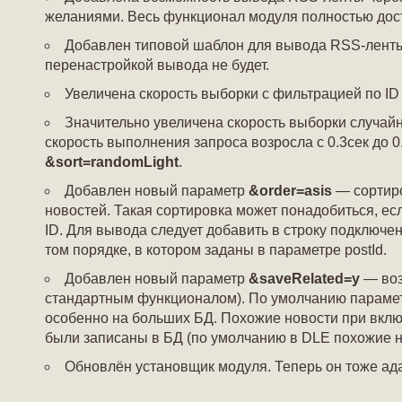
желаниями. Весь функционал модуля полностью дос
Добавлен типовой шаблон для вывода RSS-ленты
перенастройкой вывода не будет.
Увеличена скорость выборки с фильтрацией по ID 
Значительно увеличена скорость выборки случайн
скорость выполнения запроса возросла c 0.3cек до 0
&sort=randomLight
.
Добавлен новый параметр
&order=asis
— сортиро
новостей. Такая сортировка может понадобиться, ес
ID. Для вывода следует добавить в строку подключе
том порядке, в котором заданы в параметре postId.
Добавлен новый параметр
&saveRelated=y
— воз
стандартным функционалом). По умолчанию парамет
особенно на больших БД. Похожие новости при вклю
были записаны в БД (по умолчанию в DLE похожие но
Обновлён установщик модуля. Теперь он тоже ад