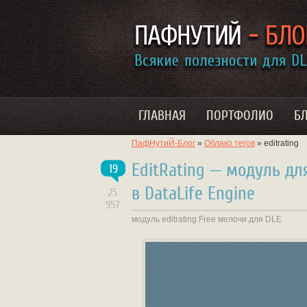
ГЛАВНАЯ
ПОРТФОЛИО
Б
ПафНутиЙ-Блог
»
Облако тегов
» editrating
EditRating — модуль дл
19
в DataLife Engine
25
957
модуль
editrating
Free
мелочи для DLE