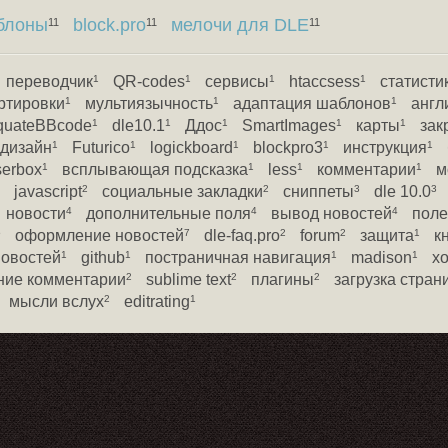
блоны
block.pro
мелочи для DLE
11
11
11
переводчик
QR-codes
сервисы
htaccsess
статисти
1
1
1
1
ртировки
мультиязычность
адаптация шаблонов
англ
1
1
1
quateBBcode
dle10.1
Ддос
SmartImages
карты
зак
1
1
1
1
1
дизайн
Futurico
logickboard
blockpro3
инструкция
1
1
1
1
1
serbox
всплывающая подсказка
less
комментарии
м
1
1
1
1
javascript
социальные закладки
сниппеты
dle 10.0
2
2
3
3
новости
дополнительные поля
вывод новостей
поле
4
4
4
оформление новостей
dle-faq.pro
forum
защита
к
5
7
2
2
1
новостей
github
постраничная навигация
madison
хо
1
1
1
1
ние комментарии
sublime text
плагины
загрузка стран
2
2
2
мысли вслух
editrating
2
1