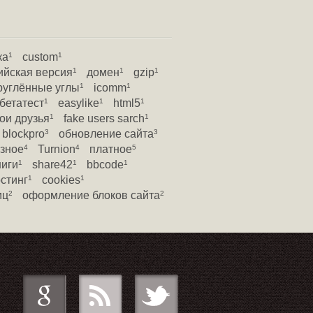
ка
custom
1
1
ийская версия
домен
gzip
1
1
1
руглённые углы
icomm
1
1
бетатест
easylike
html5
1
1
1
ои друзья
fake users sarch
1
1
blockpro
обновление сайта
3
3
зное
Turnion
платное
4
4
5
ниги
share42
bbcode
1
1
1
стинг
cookies
1
1
иц
оформление блоков сайта
2
2