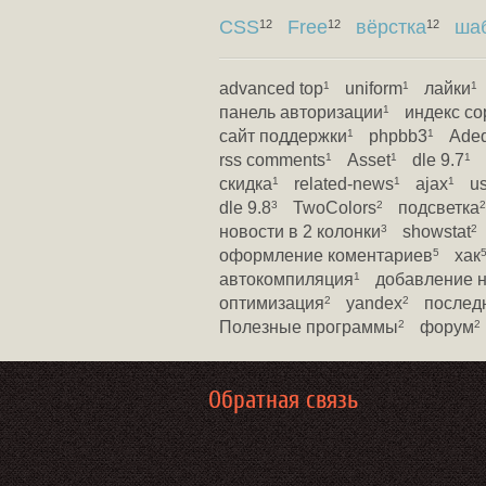
CSS
Free
вёрстка
ша
12
12
12
advanced top
uniform
лайки
1
1
1
панель авторизации
индекс со
1
сайт поддержки
phpbb3
Ade
1
1
rss comments
Asset
dle 9.7
1
1
1
скидка
related-news
ajax
u
1
1
1
dle 9.8
TwoColors
подсветка
3
2
2
новости в 2 колонки
showstat
3
2
оформление коментариев
хак
5
автокомпиляция
добавление 
1
оптимизация
yandex
послед
2
2
Полезные программы
форум
2
2
Обратная связь