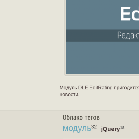
Модуль DLE EditRating пригодится
новости.
Облако тегов
модуль
32
jQuery
18