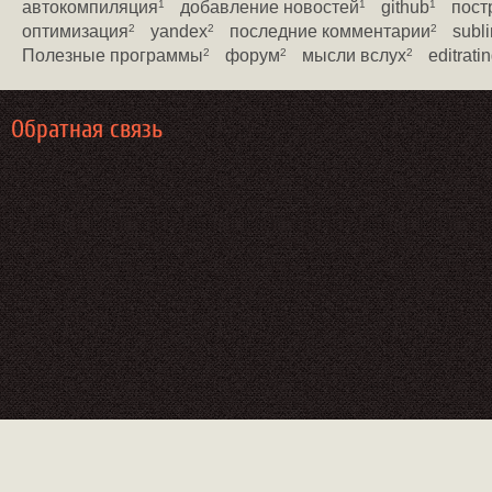
автокомпиляция
добавление новостей
github
пост
1
1
1
оптимизация
yandex
последние комментарии
subli
2
2
2
Полезные программы
форум
мысли вслух
editrati
2
2
2
Обратная связь