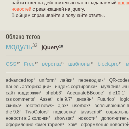
найти ответ на действительно часто задаваемый
вопр
новостей
с реализацией на jquery.
В общем спрашивайте и получайте ответы.
Облако тегов
модуль
32
jQuery
18
CSS
Free
вёрстка
шаблоны
block.pro
м
12
12
12
11
11
advanced top
uniform
лайки
переводчик
QR-code
1
1
1
1
панель авторизации
индекс сортировки
мультиязычн
1
1
сайт поддержки
phpbb3
AdequateBBcode
dle10.1
1
1
1
1
rss comments
Asset
dle 9.7
дизайн
Futurico
logi
1
1
1
1
1
скидка
related-news
ajax
userbox
всплывающая п
1
1
1
1
dle 9.8
TwoColors
подсветка
javascript
социальны
3
2
2
2
новости в 2 колонки
showstat
новости
дополнитель
3
2
4
оформление коментариев
хак
оформление новосте
5
5