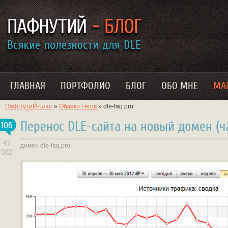
ГЛАВНАЯ
ПОРТФОЛИО
БЛОГ
ОБО МНЕ
МА
ПафНутиЙ-Блог
»
Облако тегов
» dle-faq.pro
Перенос DLE-сайта на новый домен (ча
106
43
домен
dle-faq.pro
082