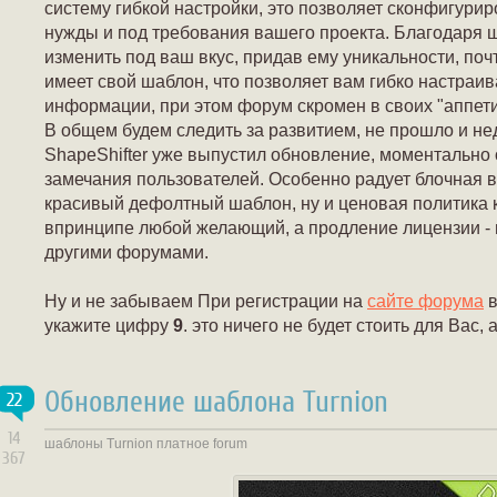
систему гибкой настройки, это позволяет сконфигури
нужды и под требования вашего проекта. Благодаря 
изменить под ваш вкус, придав ему уникальности, по
имеет свой шаблон, что позволяет вам гибко настраив
информации, при этом форум скромен в своих "аппетит
В общем будем следить за развитием, не прошло и нед
ShapeShifter уже выпустил обновление, моментально
замечания пользователей. Особенно радует блочная в
красивый дефолтный шаблон, ну и ценовая политика к
впринципе любой желающий, а продление лицензии - 
другими форумами.
Ну и не забываем При регистрации на
сайте форума
в
укажите цифру
9
. это ничего не будет стоить для Вас,
Обновление шаблона Turnion
22
14
шаблоны
Turnion
платное
forum
367