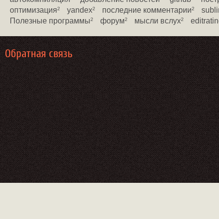
оптимизация
yandex
последние комментарии
subli
2
2
2
Полезные программы
форум
мысли вслух
editrati
2
2
2
Обратная связь