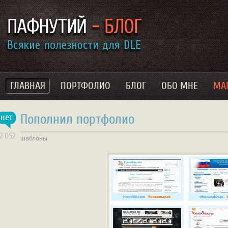
ГЛАВНАЯ
ПОРТФОЛИО
БЛОГ
ОБО МНЕ
МА
Пополнил портфолио
нет
12 052
шаблоны