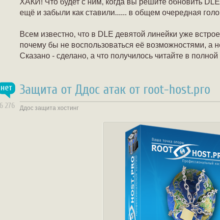
ХАКИ! Что будет с ним, когда вы решите обновить DLE
ещё и забыли как ставили...... в общем очередная гол
Всем известно, что в DLE девятой линейки уже встрое
почему бы не воспользоваться её возможностями, а 
Сказано - сделано, а что получилось читайте в полной
Защита от Ддос атак от root-host.pro
нет
16 276
Ддос
защита
хостинг