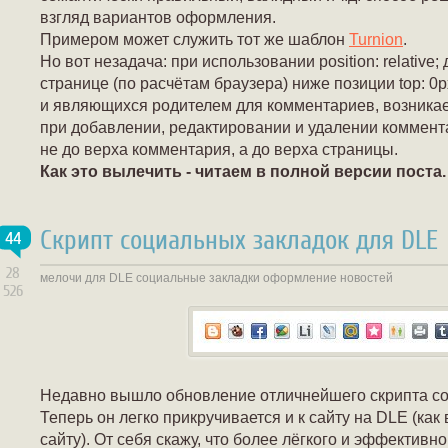
взгляд вариантов оформления.
Примером может служить тот же шаблон
Turnion
.
Но вот незадача: при использовании position: relative
странице (по расчётам браузера) ниже позиции top: 0px
и являющихся родителем для комментариев, возникае
при добавлении, редактировании и удалении коммент
не до верха комментария, а до верха страницы.
Как это вылечить - читаем в полной версии поста.
Скрипт социальных закладок для DLE
44
28
мелочи для DLE
социальные закладки
оформление новостей
526
Недавно вышло обновление отличнейшего скрипта со
Теперь он легко прикручивается и к сайту на DLE (как
сайту). От себя скажу, что более лёгкого и эффективн