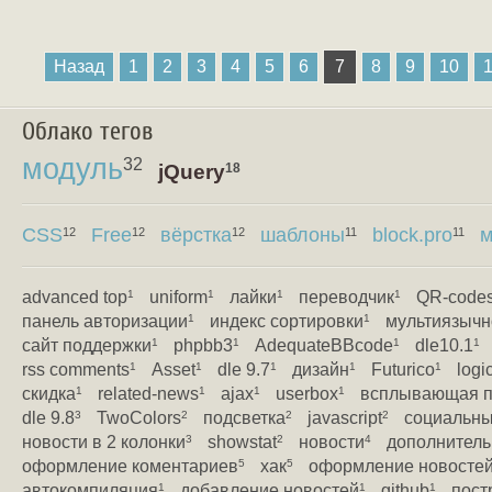
Назад
1
2
3
4
5
6
7
8
9
10
Облако тегов
модуль
32
jQuery
18
CSS
Free
вёрстка
шаблоны
block.pro
м
12
12
12
11
11
advanced top
uniform
лайки
переводчик
QR-code
1
1
1
1
панель авторизации
индекс сортировки
мультиязычн
1
1
сайт поддержки
phpbb3
AdequateBBcode
dle10.1
1
1
1
1
rss comments
Asset
dle 9.7
дизайн
Futurico
logi
1
1
1
1
1
скидка
related-news
ajax
userbox
всплывающая п
1
1
1
1
dle 9.8
TwoColors
подсветка
javascript
социальны
3
2
2
2
новости в 2 колонки
showstat
новости
дополнитель
3
2
4
оформление коментариев
хак
оформление новосте
5
5
автокомпиляция
добавление новостей
github
пост
1
1
1