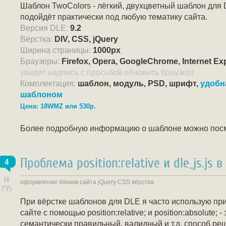
Шаблон TwoColors - лёгкий, двухцветный шаблон для D
подойдёт практически под любую тематику сайта.
Версия DLE:
9.2
Вёрстка:
DIV, CSS, jQuery
Ширина страницы:
1000px
Браузеры:
Firefox, Opera, GoogleChrome, Internet Exp
увидят надпись с просьбой обновить браузер)
Комплектация:
шаблон, модуль, PSD, шрифт,
удобн
шаблоном
Цена: 18WMZ или 530р.
Более подробную информацию о шаблоне можно пос
Проблема position:relative и dle_js.js в
4
14
оформление блоков сайта
jQuery
CSS
вёрстка
795
При вёрстке шаблонов для DLE я часто использую пр
сайте с помощью position:relative; и position:absolute; 
семантически правильный, валидный и т.д. способ р