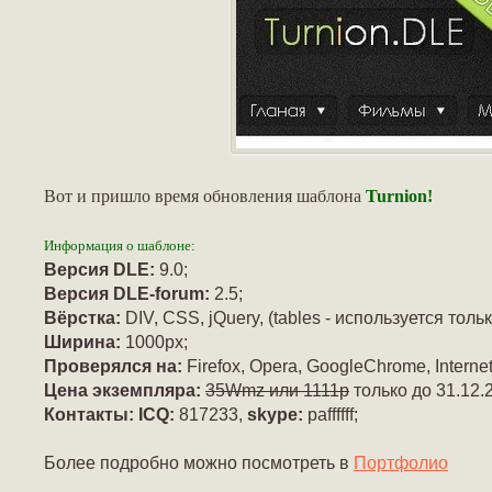
Вот и пришло время обновления шаблона
Turnion!
Информация о шаблоне:
Версия DLE:
9.0;
Версия DLE-forum:
2.5;
Вёрстка:
DIV, CSS, jQuery, (tables - используется тол
Ширина:
1000px;
Проверялся на:
Firefox, Opera, GoogleChrome, Internet
Цена экземпляра:
35Wmz или 1111р
только до 31.12.
Контакты: ICQ:
817233,
skype:
paffffff;
Более подробно можно посмотреть в
Портфолио