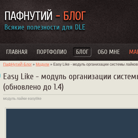
ГЛАВНАЯ
ПОРТФОЛИО
БЛОГ
ОБО МНЕ
МА
ПафНутиЙ-Блог
»
Модули
» Easy Like - модуль организации системы лайков 
Easy Like - модуль организации системы
(обновлено до 1.4)
модуль
лайки
easylike