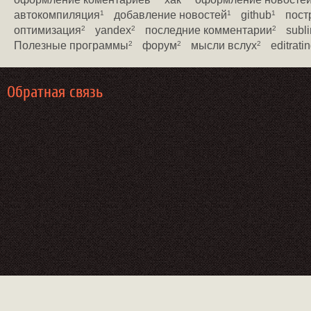
автокомпиляция
добавление новостей
github
пост
1
1
1
оптимизация
yandex
последние комментарии
subli
2
2
2
Полезные программы
форум
мысли вслух
editrati
2
2
2
Обратная связь