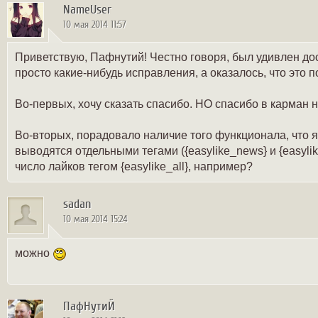
NameUser
10 мая 2014 11:57
Приветствую, Пафнутий! Честно говоря, был удивлен дос
просто какие-нибудь исправления, а оказалось, что это 
Во-первых, хочу сказать спасибо. НО спасибо в карман 
Во-вторых, порадовало наличие того функционала, что 
выводятся отдельными тегами ({easylike_news} и {easyli
число лайков тегом {easylike_all}, например?
sadan
10 мая 2014 15:24
можно
ПафНутиЙ