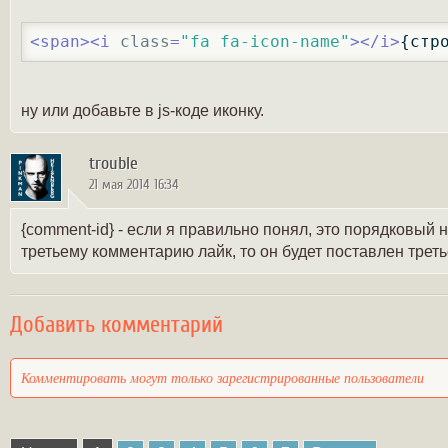
<
span
>
<
i
class
=
"fa fa-icon-name"
>
</
i
>
{стр
ну или добавьте в js-коде иконку.
trouble
21 мая 2014 16:34
{comment-id} - если я правильно понял, это порядковый
третьему комментарию лайк, то он будет поставлен тре
Добавить комментарий
Комментировать могут только зарегистрированные пользователи