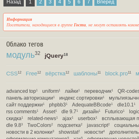
Назад
1
2
3
4
5
6
7
Вперед
Информация
Посетители, находящиеся в группе
Гости
, не могут оставлять комм
Облако тегов
модуль
32
jQuery
18
CSS
Free
вёрстка
шаблоны
block.pro
м
12
12
12
11
11
advanced top
uniform
лайки
переводчик
QR-code
1
1
1
1
панель авторизации
индекс сортировки
мультиязычн
1
1
сайт поддержки
phpbb3
AdequateBBcode
dle10.1
1
1
1
1
rss comments
Asset
dle 9.7
дизайн
Futurico
logi
1
1
1
1
1
скидка
related-news
ajax
userbox
всплывающая п
1
1
1
1
dle 9.8
TwoColors
подсветка
javascript
социальны
3
2
2
2
новости в 2 колонки
showstat
новости
дополнитель
3
2
4
оформление коментариев
хак
оформление новосте
5
5