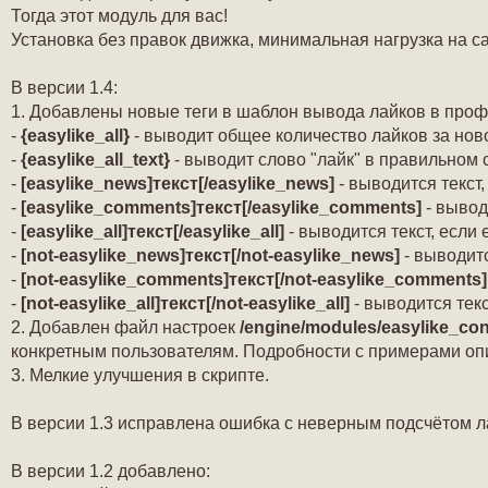
Тогда этот модуль для вас!
Установка без правок движка, минимальная нагрузка на сай
В версии 1.4:
1. Добавлены новые теги в шаблон вывода лайков в про
-
{easylike_all}
- выводит общее количество лайков за нов
-
{easylike_all_text}
- выводит слово "лайк" в правильном 
-
[easylike_news]текст[/easylike_news]
- выводится текст,
-
[easylike_comments]текст[/easylike_comments]
- вывод
-
[easylike_all]текст[/easylike_all]
- выводится текст, если
-
[not-easylike_news]текст[/not-easylike_news]
- выводитс
-
[not-easylike_comments]текст[/not-easylike_comments]
-
[not-easylike_all]текст[/not-easylike_all]
- выводится текс
2. Добавлен файл настроек
/engine/modules/easylike_con
конкретным пользователям. Подробности с примерами оп
3. Мелкие улучшения в скрипте.
В версии 1.3 исправлена ошибка с неверным подсчётом л
В версии 1.2 добавлено: