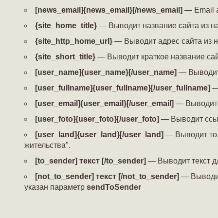
[news_email]{news_email}[/news_email]
— Email а
{site_home_title}
— Выводит название сайта из н
{site_http_home_url}
— Выводит адрес сайта из н
{site_short_title}
— Выводит краткое название сай
[user_name]{user_name}[/user_name]
— Выводит 
[user_fullname]{user_fullname}[/user_fullname]
—
[user_email]{user_email}[/user_email]
— Выводит 
[user_foto]{user_foto}[/user_foto]
— Выводит ссыл
[user_land]{user_land}[/user_land]
— Выводит то,
жительства".
[to_sender] текст [/to_sender]
— Выводит текст д
[not_to_sender] текст [/not_to_sender]
— Выводит
указан параметр
sendToSender