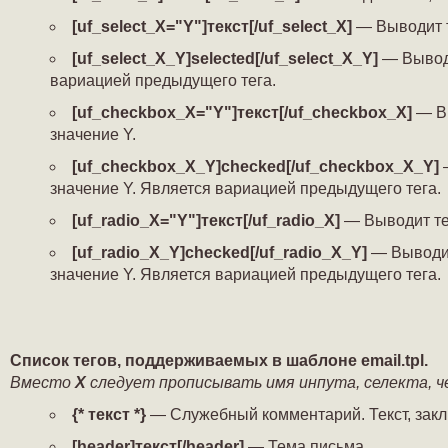
[uf_select_X="Y"]текст[/uf_select_X]
— Выводит те
[uf_select_X_Y]selected[/uf_select_X_Y]
— Выводи
вариацией предыдущего тега.
[uf_checkbox_X="Y"]текст[/uf_checkbox_X]
— Вы
значение Y.
[uf_checkbox_X_Y]checked[/uf_checkbox_X_Y]
—
значение Y. Является вариацией предыдущего тега.
[uf_radio_X="Y"]текст[/uf_radio_X]
— Выводит тек
[uf_radio_X_Y]checked[/uf_radio_X_Y]
— Выводит
значение Y. Является вариацией предыдущего тега.
Список тегов, поддерживаемых в шаблоне email.tpl.
Вместо
X
следует прописывать имя инпута, селекта, ч
{* текст *}
— Служебный комментарий. Текст, заклю
[header]текст[/header]
— Тема письма.