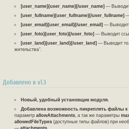
[user_name]{user_name}[/user_name]
— Выводит 
[user_fullname]{user_fullname}[/user_fullname]
—
[user_email]{user_email}[/user_email]
— Выводит 
[user_foto]{user_foto}[/user_foto]
— Выводит ссыл
[user_land]{user_land}[/user_land]
— Выводит то,
жительства".
Добавлено в v1.3
Новый, удобный установщик модуля.
Добавлена возможность пикреплять файлы к
параметр
allowAttachments
, а так же параметры
max
allowedFileTypes
(доступные типы файлов) при нео
—
attachments
.