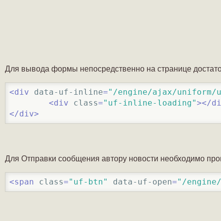
Для вывода формы непосредственно на странице достаточ
<
div
data-uf-inline
=
"/engine/ajax/uniform/
<
div
class
=
"uf-inline-loading"
>
</
d
</
div
>
Для Отправки сообщения автору новости необходимо пропи
<
span
class
=
"uf-btn"
data-uf-open
=
"/engine