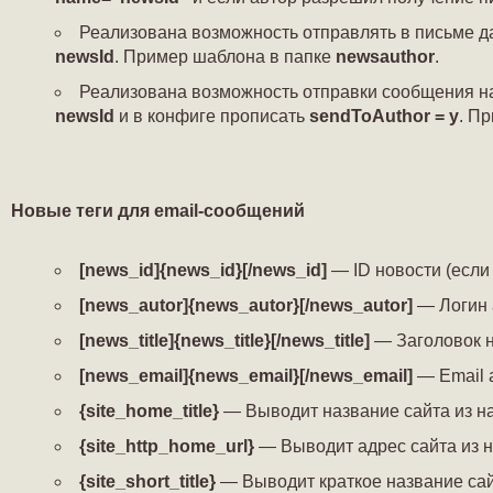
Реализована возможность отправлять в письме да
newsId
. Пример шаблона в папке
newsauthor
.
Реализована возможность отправки сообщения на 
newsId
и в конфиге прописать
sendToAuthor = y
. П
Новые теги для email-сообщений
[news_id]{news_id}[/news_id]
— ID новости (если 
[news_autor]{news_autor}[/news_autor]
— Логин а
[news_title]{news_title}[/news_title]
— Заголовок но
[news_email]{news_email}[/news_email]
— Email а
{site_home_title}
— Выводит название сайта из н
{site_http_home_url}
— Выводит адрес сайта из н
{site_short_title}
— Выводит краткое название сай