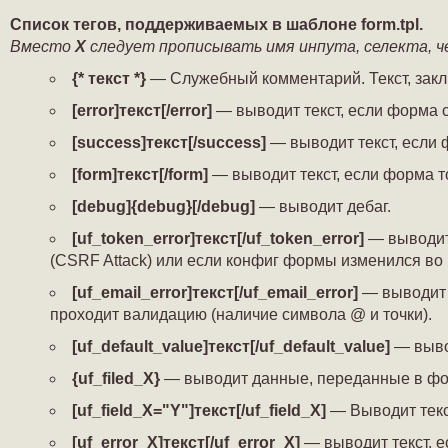
Список тегов, поддерживаемых в шаблоне form.tpl.
Вместо
X
следует прописывать имя инпута, селекта, ч
{* текст *}
— Служебный комментарий. Текст, заклю
[error]текст[/error]
— выводит текст, если форма 
[success]текст[/success]
— выводит текст, если 
[form]текст[/form]
— выводит текст, если форма т
[debug]{debug}[/debug]
— выводит дебаг.
[uf_token_error]текст[/uf_token_error]
— выводит 
(CSRF Attack) или если конфиг формы изменился в
[uf_email_error]текст[/uf_email_error]
— выводит т
проходит валидацию (наличие символа @ и точки).
[uf_default_value]текст[/uf_default_value]
— вывод
{uf_filed_X}
— выводит данные, переданные в фор
[uf_field_X="Y"]текст[/uf_field_X]
— Выводит текст
[uf_error_X]текст[/uf_error_X]
— выводит текст, е