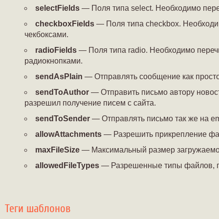
selectFields
— Поля типа select. Необходимо пер
checkboxFields
— Поля типа checkbox. Необходи
чекбоксами.
radioFields
— Поля типа radio. Необходимо переч
радиокнопками.
sendAsPlain
— Отправлять сообщение как простой
sendToAuthor
— Отправить письмо автору новости
разрешил получение писем с сайта.
sendToSender
— Отправлять письмо так же на ema
allowAttachments
— Разрешить прикрепление фа
maxFileSize
— Максимальный размер загружаемог
allowedFileTypes
— Разрешенные типы файлов, пе
Теги шаблонов