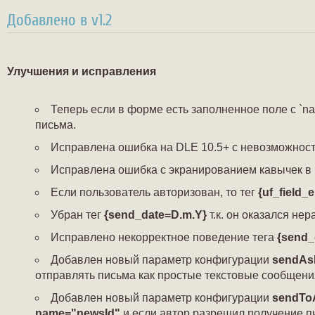
Добавлено в v1.2
Улучшения и исправления
Теперь если в форме есть заполненное поле с `na
письма.
Исправлена ошибка на DLE 10.5+ с невозможност
Исправлена ошибка с экранированием кавычек в 
Если пользователь авторизован, то тег
{uf_field_e
Убран тег
{send_date=D.m.Y}
т.к. он оказался нер
Исправлено некорректное поведение тега
{send_
Добавлен новый параметр конфигурации
sendAs
отправлять письма как простые текстовые сообщения
Добавлен новый параметр конфигурации
sendTo
name="newsId"
и если автор разрешил получение пи