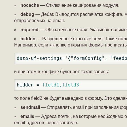
nocache
— Отключение кеширования модуля.
debug
— Дебаг. Выводится распечатка конфига, 
отправляемых на email.
required
— Обязательные поля. Указываются имен
hidden
— Разрешенные скрытые поля. Такие поля
Например, если к кнопке открытия формы прописать
data-uf-settings='{"formConfig": "feed
и при этом в конфиге будет вот такая запись:
hidden = 
field1,field3
то поле field2 не будет выведено в форму. Это сдел
sendmail
— Отправлять email при заполнения ф
emails
— Адреса почты, на которые необходимо о
email-адресов, через запятую.