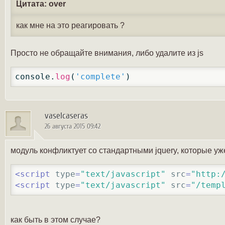
Цитата: over
как мне на это реагировать ?
Просто не обращайте внимания, либо удалите из js
console.
log
(
'complete'
)
vaselcaseras
26 августа 2015 09:42
модуль конфликтует со стандартными jquery, которые уже
<
script
type
=
"text/javascript"
src
=
"http:
<
script
type
=
"text/javascript"
src
=
"/temp
как быть в этом случае?