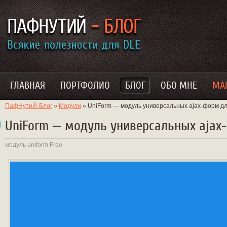
ГЛАВНАЯ
ПОРТФОЛИО
БЛОГ
ОБО МНЕ
МА
ПафНутиЙ-Блог
»
Модули
» UniForm — модуль универсальных ajax-форм для
UniForm — модуль универсальных ajax-
модуль
uniform
Free