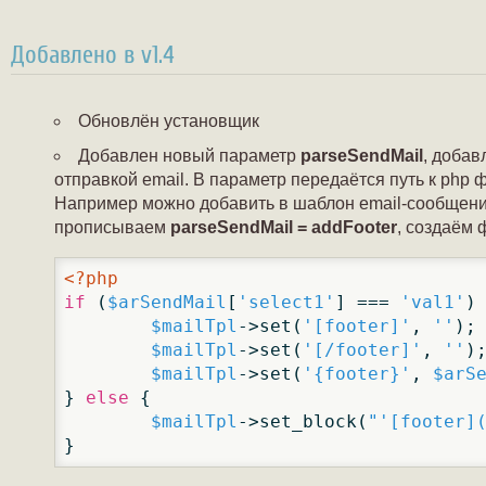
Добавлено в v1.4
Обновлён установщик
Добавлен новый параметр
parseSendMail
, доба
отправкой email. В параметр передаётся путь к php 
Например можно добавить в шаблон email-сообщен
прописываем
parseSendMail = addFooter
, создаём
<?php
if
 (
$arSendMail
[
'select1'
] === 
'val1'
) 
$mailTpl
->set(
'[footer]'
, 
''
);

$mailTpl
->set(
'[/footer]'
, 
''
);
$mailTpl
->set(
'{footer}'
, 
$arS
} 
else
 {

$mailTpl
->set_block(
"'[footer]
}