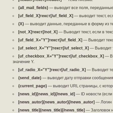
{all_mail_fields}
— выводит все поля, переданные 
[uf_field_X]текст[/uf_field_X]
— выводит текст, ес
{X}
— выводит данные, переданные в форму из те
[not_X]текст[/not_X]
— Выводит текст, если в текс
[uf_field_X="Y"]текст[/uf_field_X]
— Выводит текст
[uf_select_X="Y"]текст[/uf_select_X]
— Выводит те
[uf_checkbox_X="Y"]текст[/uf_checkbox_X]
— Вы
значение Y.
[uf_radio_X="Y"]текст[/uf_radio_X]
— Выводит тек
{send_date}
— выводит дату отправки сообщения
{current_page}
— выводит URL страницы, с котор
[news_id]{news_id}[/news_id]
— ID новости (если 
[news_autor]{news_autor}[/news_autor]
— Логин а
[news_title]{news_title}[/news_title]
— Заголовок но