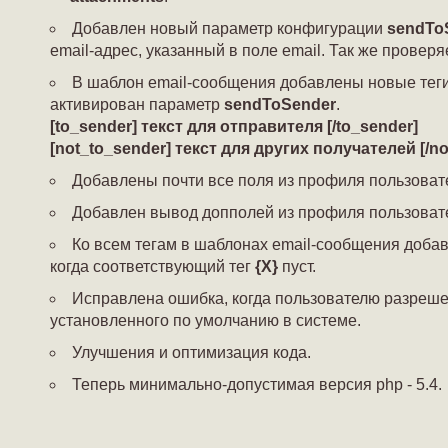
Добавлен новый параметр конфигурации
sendTo
email-адрес, указанный в поле email. Так же проверя
В шаблон email-сообщения добавлены новые теги
активирован параметр
sendToSender
.
[to_sender] текст для отправителя [/to_sender]
[not_to_sender] текст для других получателей [/no
Добавлены почти все поля из профиля пользовате
Добавлен вывод допполей из профиля пользовате
Ко всем тегам в шаблонах email-сообщения доб
когда соответствующий тег
{X}
пуст.
Исправлена ошибка, когда пользователю разреше
установленного по умолчанию в системе.
Улучшения и оптимизация кода.
Теперь минимально-допустимая версия php - 5.4.