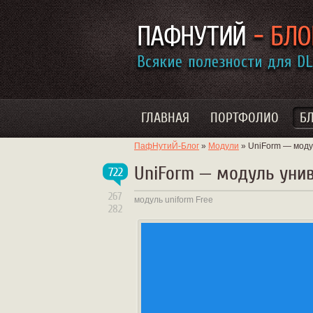
ГЛАВНАЯ
ПОРТФОЛИО
Б
ПафНутиЙ-Блог
»
Модули
» UniForm — моду
UniForm — модуль унив
722
267
модуль
uniform
Free
282