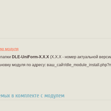
ию модуля
 папки
DLE-UniForm-X.X.X
(X.X.X - номер актуальной версии
ановку модуля по адресу: ваш_сайт/dle_module_install.php?
емых в комплекте с модулем