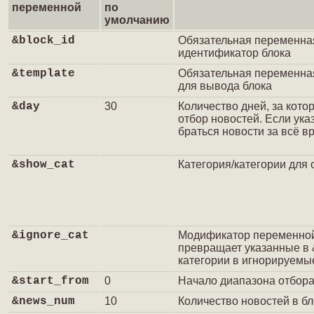
переменной
по
умолчанию
&block_id
Обязательная переменна
идентификатор блока
&template
Обязательная переменна
для вывода блока
&day
30
Количество дней, за кото
отбор новостей. Если указа
браться новости за всё в
&show_cat
Категория/категории для 
&ignore_cat
Модификатор переменной
превращает указанные в
категории в игнорируемы
&start_from
0
Начало диапазона отбора
&news_num
10
Количество новостей в бл