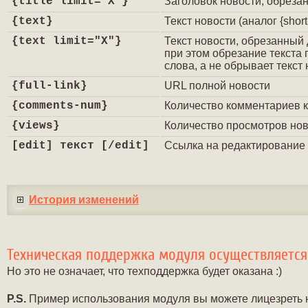
{title limit="X"}
Заголовок новости, обреза
{text}
Текст новости (аналог {short-
{text limit="X"}
Текст новости, обрезанный 
при этом обрезание текста 
слова, а не обрывает текст
{full-link}
URL полной новости
{comments-num}
Количество комментариев к
{views}
Количество просмотров но
[edit] текст [/edit]
Ссылка на редактирование
История изменений
Техническая поддержка модуля осуществляетс
Но это не означает, что техподдержка будет оказана :)
P.S.
Пример использования модуля вы можете лицезреть н