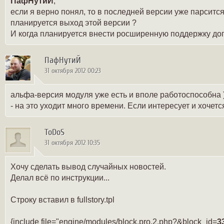
ПафНутиЙ
,
если я верно понял, то в последней версии уже парситс
планируется выход этой версии ?
И когда планируется внести росширенную поддержку до
ПафНутиЙ
31 октября 2012 00:23
альфа-версия модуля уже есть и вполе работоспособна )
- на это уходит много времени. Если интересует и хочется 
ToDoS
31 октября 2012 10:35
Хочу сделать вывод случайных новостей.
Делал всё по инструкции...
Строку вставил в fullstory.tpl
{include file="engine/modules/block.pro.2.php?&block_id=
3