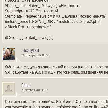
/*Block.Pro - relatednews*/
$block_id = 'related_'.$row['id']; //Не трогать!
$relatedpro = "1"; //Не трогать!
$template="relatednews"; // Имя шаблона (можно менять)
include_once ENGINE_DIR . '/modules/block.pro.2.php';
/*Block.Pro - relatednews*/
if( $config['related_news'] ) {
ПафНутиЙ
19 октября 2012 09:40
Обновите модуль до актуальной версии (на сайте blockpr
9.4, работает на 9.3. Но 9.2 - это уже слишком древняя в
Beliar
21 октября 2012 18:37
Возникла вот такая ошибка: Fatal error: Call to a member fun
/var/www/site.ru/engine/modules/block.pro.2.php on line 442