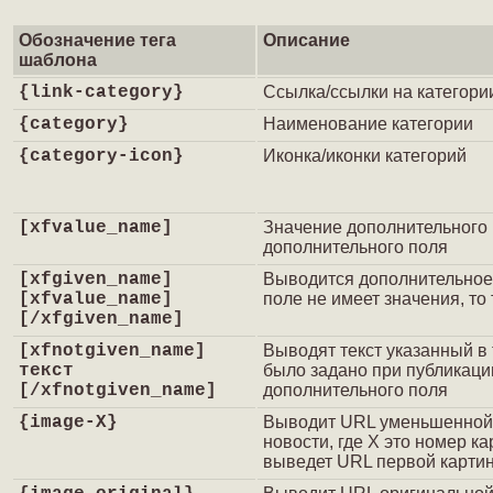
Обозначение тега
Описание
шаблона
{link-category}
Ссылка/ссылки на категори
{category}
Наименование категории
{category-icon}
Иконка/иконки категорий
[xfvalue_name]
Значение дополнительного 
дополнительного поля
[xfgiven_name]
Выводится дополнительное 
[xfvalue_name]
поле не имеет значения, то
[/xfgiven_name]
[xfnotgiven_name]
Выводят текст указанный в 
текст
было задано при публикации
[/xfnotgiven_name]
дополнительного поля
{image-X}
Выводит URL уменьшенной 
новости, где Х это номер ка
выведет URL первой картин