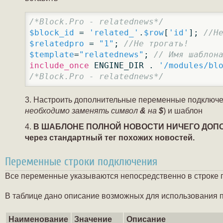
/*Block.Pro - relatednews*/
$block_id
 = 
'related_'
.
$row
[
'id'
]; 
//Н
$relatedpro
 = 
"1"
; 
//Не трогать!
$template
=
"relatednews"
; 
// Имя шаблон
include_once
 ENGINE_DIR . 
'/modules/bl
/*Block.Pro - relatednews*/
Настроить дополнительные переменные подключе
необходимо заменять символ
&
на
$
) и шаблон
В ШАБЛОНЕ ПОЛНОЙ НОВОСТИ НИЧЕГО ДОПО
через стандартный тег похожих новостей.
Переменные строки подключения
Все переменные указываются непосредственно в строке 
В таблице дано описание возможных для использования
Наименование
Значение
Описание