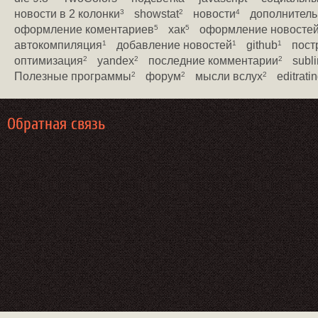
новости в 2 колонки
showstat
новости
дополнитель
3
2
4
оформление коментариев
хак
оформление новосте
5
5
автокомпиляция
добавление новостей
github
пост
1
1
1
оптимизация
yandex
последние комментарии
subli
2
2
2
Полезные программы
форум
мысли вслух
editrati
2
2
2
Обратная связь