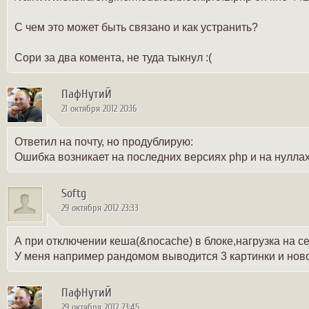
С чем это может быть связано и как устранить?
Сори за два комента, не туда тыкнул :(
ПафНутиЙ
21 октября 2012 20:16
Ответил на почту, но продублирую:
Ошибка возникает на последних версиях php и на нуллах
Softg
29 октября 2012 23:33
А при отключении кеша(&nocache) в блоке,нагрузка на с
У меня например рандомом выводится 3 картинки и ново
ПафНутиЙ
29 октября 2012 23:45