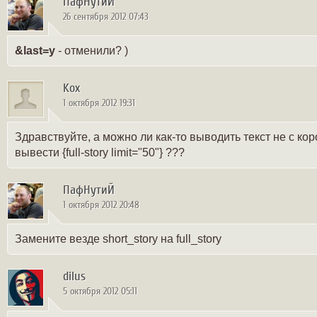
ПафНутиЙ
26 сентября 2012 07:43
&last=y
- отменили? )
Kox
1 октября 2012 19:31
Здравствуйте, а можно ли как-то выводить текст не с корот
вывести {full-story limit="50"} ???
ПафНутиЙ
1 октября 2012 20:48
Замените везде short_story на full_story
dilus
5 октября 2012 05:11