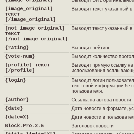
{image_original}
Выводит URL оригинальной 
[image_original]
Выводят текст указанный в т
текст
[/image_original]
[not_image_original]
Выводят текст указанный в т
текст
[/not_image_original]
{rating}
Выводит рейтинг
{vote-num}
Выводит количество прого
[profile] текст
Выводят прямую ссылку на 
[/profile]
использования всплывающе
{login}
Выводит логин пользовател
текстовой информации без 
пользователя.
{author}
Ссылка на автора новости
{date}
Дата новости в формате, у
{date=X}
Дата новости в пользовате
Block.Pro.2.5
Заголовок новости