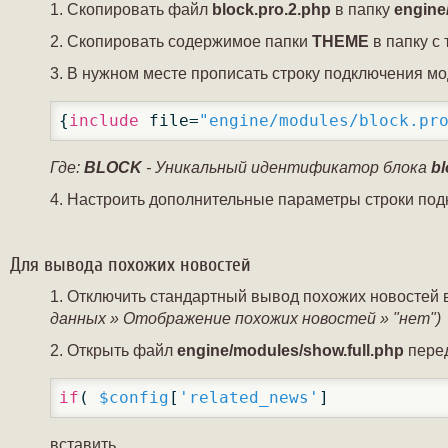
Скопировать файл
block.pro.2.php
в папку
engine
Скопировать содержимое папки
THEME
в папку с
В нужном месте прописать строку подключения м
{
include
 file=
"engine/modules/block.pr
Где:
BLOCK
- Уникальный идентификатор блока
bl
Настроить дополнительные параметры строки под
Для вывода похожих новостей
Отключить стандартный вывод похожих новостей 
данных » Отображение похожих новостей » "нет")
Открыть файл
engine/modules/show.full.php
пере
if
( 
$config
[
'related_news'
]
вставить