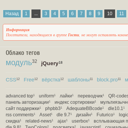
Назад
1
...
3
4
5
6
7
8
9
10
11
Информация
Посетители, находящиеся в группе
Гости
, не могут оставлять комм
Облако тегов
модуль
32
jQuery
18
CSS
Free
вёрстка
шаблоны
block.pro
м
12
12
12
11
11
advanced top
uniform
лайки
переводчик
QR-code
1
1
1
1
панель авторизации
индекс сортировки
мультиязычн
1
1
сайт поддержки
phpbb3
AdequateBBcode
dle10.1
1
1
1
1
rss comments
Asset
dle 9.7
дизайн
Futurico
logi
1
1
1
1
1
скидка
related-news
ajax
userbox
всплывающая п
1
1
1
1
dle 9.8
TwoColors
подсветка
javascript
социальны
3
2
2
2