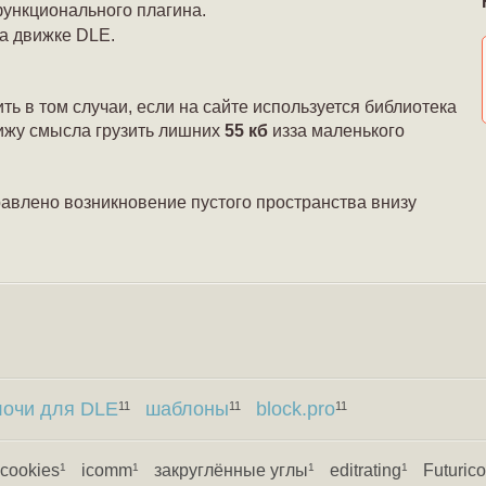
функционального плагина.
на движке DLE.
ь в том случаи, если на сайте используется библиотека
вижу смысла грузить лишних
55 кб
изза маленького
авлено возникновение пустого пространства внизу
лочи для DLE
шаблоны
block.pro
11
11
11
cookies
icomm
закруглённые углы
editrating
Futurico
1
1
1
1