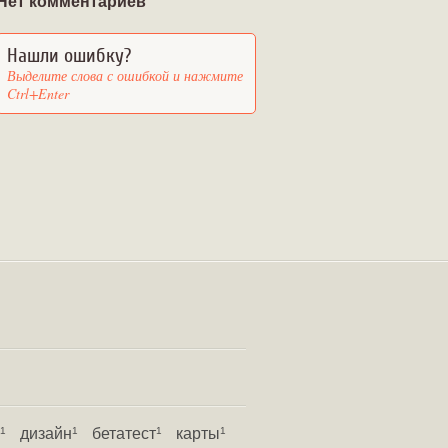
Нет комментариев
Нашли ошибку?
Выделите слова с ошибкой и нажмите
Ctrl+Enter
дизайн
бетатест
карты
1
1
1
1