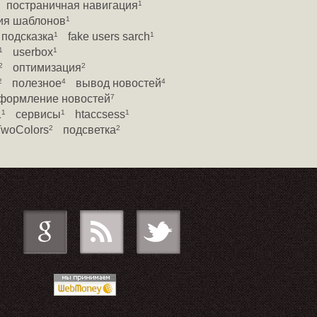
постраничная навигация
1
ия шаблонов
1
подсказка
fake users sarch
1
1
userbox
1
1
оптимизация
2
2
полезное
вывод новостей
2
4
4
формление новостей
7
1
сервисы
htaccsess
1
1
1
TwoColors
подсветка
2
2