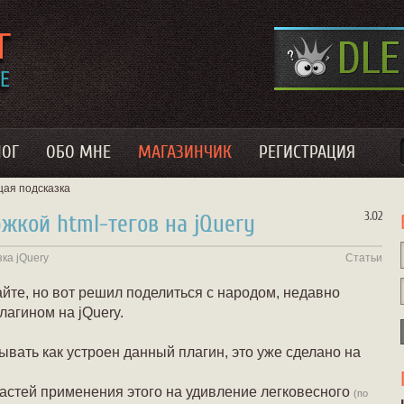
ЛОГ
ОБО МНЕ
МАГАЗИНЧИК
РЕГИСТРАЦИЯ
ая подсказка
3.02
ржкой html-тегов на jQuery
зка
jQuery
Статьи
айте, но вот решил поделиться с народом, недавно
агином на jQuery.
зывать как устроен данный плагин, это уже сделано на
ластей применения этого на удивление легковесного
(по