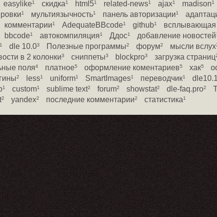
easylike
скидка
html5
related-news
ajax
madison
1
1
1
1
1
1
ировки
мультиязычность
панель авторизации
адаптац
1
1
1
комментарии
AdequateBBcode
github
всплывающая 
1
1
1
bbcode
автокомпиляция
Ддос
добавление новостей
1
1
1
dle 10.0
Полезные программы
форум
мысли вслух
1
3
2
2
вости в 2 колонки
сниппеты
blockpro
загрузка страниц
3
3
3
ьные поля
платное
оформление коментариев
хак
о
4
5
5
5
гины
less
uniform
SmartImages
переводчик
dle10.
2
1
1
1
1
p
custom
sublime text
forum
showstat
dle-faq.pro
1
1
2
2
2
2
t
yandex
последние комментарии
статистика
2
2
2
1