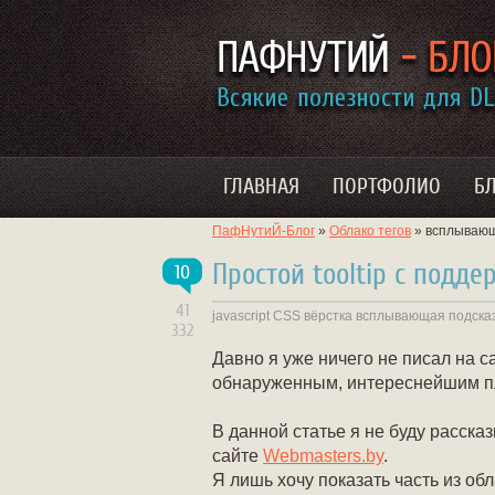
ГЛАВНАЯ
ПОРТФОЛИО
Б
ПафНутиЙ-Блог
»
Облако тегов
» всплывающ
Простой tooltip с подде
10
41
javascript
CSS
вёрстка
всплывающая подска
332
Давно я уже ничего не писал на с
обнаруженным, интереснейшим пл
В данной статье я не буду расска
сайте
Webmasters.by
.
Я лишь хочу показать часть из об