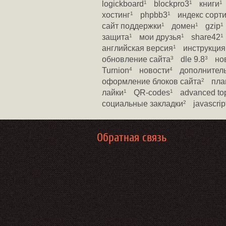
logickboard
blockpro3
книги
1
1
1
хостинг
phpbb3
индекс сорт
1
1
сайт поддержки
домен
gzip
1
1
1
защита
мои друзья
share42
1
1
1
английская версия
инструкция
1
обновление сайта
dle 9.8
но
3
3
Turnion
новости
дополнител
4
4
оформление блоков сайта
пла
2
лайки
QR-codes
advanced to
1
1
социальные закладки
javascrip
2
Обратная связь