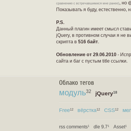
, но 
сравнению с встречавшимися мне ранее)
Показывать я буду, естественно, 
P.S.
Данный плагин имеет смысл ставит
jQuery, в противном случаи я не 
скрипта в
516 байт
.
Обновление от 29.06.2010
- Испр
сайта и баг с пустым title ссылки.
Облако тегов
модуль
32
jQuery
18
Free
вёрстка
CSS
ме
12
12
12
rss comments
dle 9.7
Asset
1
1
1