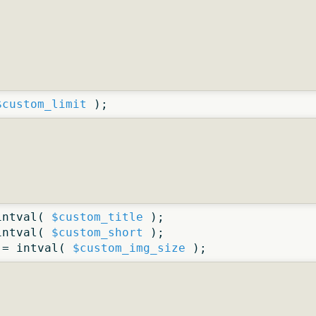
$custom_limit
 );
intval( 
$custom_title
 );

intval( 
$custom_short
 );

 = intval( 
$custom_img_size
 );