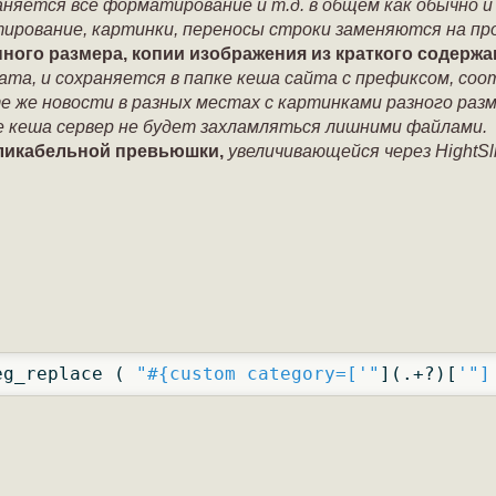
няется всё форматирование и т.д. в общем как обычно и вы
ирование, картинки, переносы строки заменяются на пр
ного размера, копии изображения из краткого содержа
драта, и сохраняется в папке кеша сайта с префиксом, с
е же новости в разных местах с картинками разного разм
е кеша сервер не будет захламляться лишними файлами.
кликабельной превьюшки,
увеличивающейся через HightSl
eg_replace ( 
"#{custom category=['"
](.+?)[
'"]