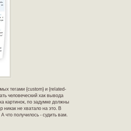
х тегами {custоm} и {rеlated-
сать человеческий хак вывода
ка картинок, по задумке должны
 никак не хватало на это. В
А что получилось - судить вам.