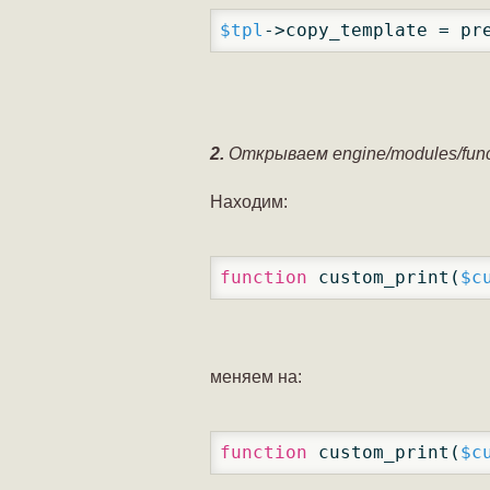
$tpl
->copy_template = pr
2.
Открываем engine/modules/func
Находим:
function
 custom_print(
$c
меняем на:
function
 custom_print(
$c