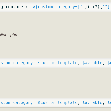
eg_replace ( 
"#{custom category=['"
](.+?)[
'"]
tions.php
ustom_category
, 
$custom_template
, 
$aviable
, 
$
ustom_category
, 
$custom_template
, 
$aviable
, 
$