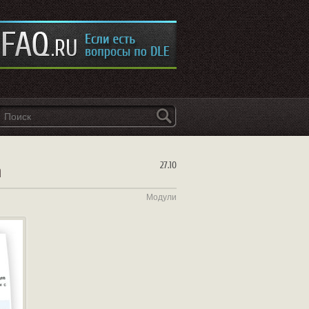
а
27.10
Модули