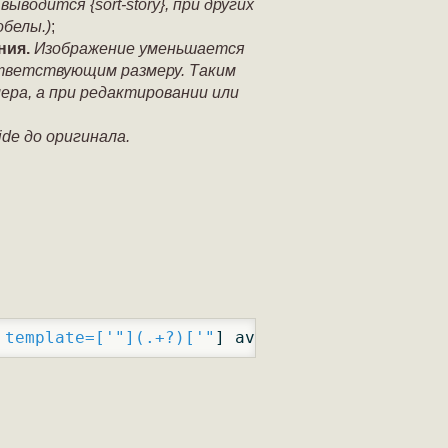
водится {sort-story}, при других
обелы.)
;
ния.
Изображение уменьшается
оответствующим размеру. Таким
ера, а при редактировании или
ide до оригинала.
 template=['
"](.+?)['"
] aviable=[
'"](.+?)['
"]