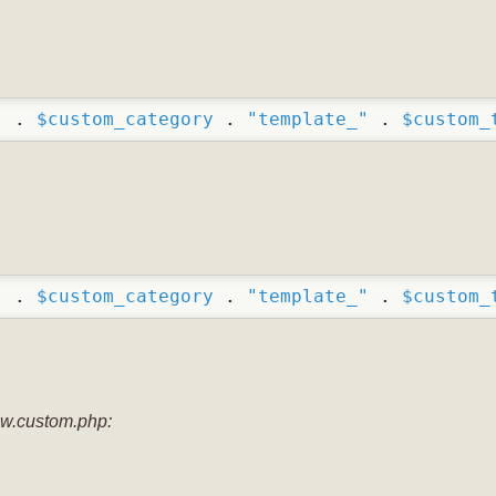
"
 . 
$custom_category
 . 
"template_"
 . 
$custom_
"
 . 
$custom_category
 . 
"template_"
 . 
$custom_
w.custom.php: