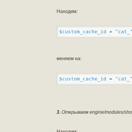
Находим:
$custom_cache_id
 = 
"cat_
меняем на:
$custom_cache_id
 = 
"cat_
3.
Открываем engine/modules/sho
Находим: