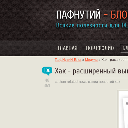
ГЛАВНАЯ
ПОРТФОЛИО
Б
ПафНутиЙ-Блог
»
Модули
» Хак - расширенн
Хак - расширенный выв
106
48
custom
related-news
вывод новостей
хак
369