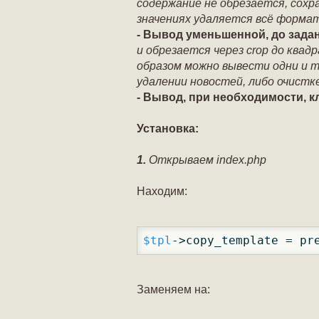
содержание не обрезается, сохра
значениях удаляется всё формат
- Вывод уменьшенной, до задан
и обрезается через crop до ква
образом можно вывести одни и т
удалении новостей, либо очистк
- Вывод, при необходимости, 
Установка:
1.
Открываем index.php
Находим:
$tpl
->copy_template = pr
Заменяем на: