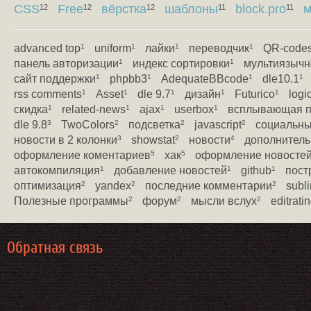
CSS
Free
вёрстка
шаблоны
block.pro
м
12
12
12
11
11
advanced top
uniform
лайки
переводчик
QR-code
1
1
1
1
панель авторизации
индекс сортировки
мультиязычн
1
1
сайт поддержки
phpbb3
AdequateBBcode
dle10.1
1
1
1
1
rss comments
Asset
dle 9.7
дизайн
Futurico
logi
1
1
1
1
1
скидка
related-news
ajax
userbox
всплывающая п
1
1
1
1
dle 9.8
TwoColors
подсветка
javascript
социальны
3
2
2
2
новости в 2 колонки
showstat
новости
дополнитель
3
2
4
оформление коментариев
хак
оформление новосте
5
5
автокомпиляция
добавление новостей
github
пост
1
1
1
оптимизация
yandex
последние комментарии
subli
2
2
2
Полезные программы
форум
мысли вслух
editrati
2
2
2
Обратная связь