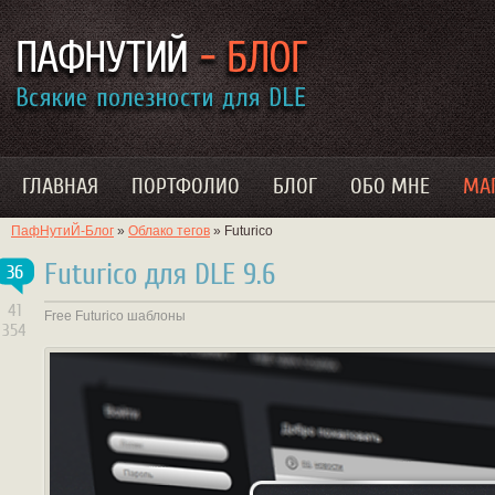
ГЛАВНАЯ
ПОРТФОЛИО
БЛОГ
ОБО МНЕ
МА
ПафНутиЙ-Блог
»
Облако тегов
» Futurico
Futurico для DLE 9.6
36
41
Free
Futurico
шаблоны
354