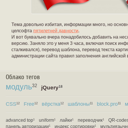
Тема довольно избитая, информации много, но основна
целсофта
пятилетней давности
.
И вот буквально вчера понадобилось добавить на не
версию. Заняло это у меня 3 часа, включая поиск инф
сталкивался), перевод шаблона, перевод текста карт
администрации сайта правил заполнения английской 
Облако тегов
модуль
32
jQuery
18
CSS
Free
вёрстка
шаблоны
block.pro
м
12
12
12
11
11
advanced top
uniform
лайки
переводчик
QR-code
1
1
1
1
панель авторизации
индекс сортировки
мультиязычн
1
1