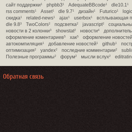
сайт поддержки
phpbb3
AdequateBBcode
dle10.1
1
1
1
1
rss comments
Asset
dle 9.7
дизайн
Futurico
logi
1
1
1
1
1
скидка
related-news
ajax
userbox
всплывающая п
1
1
1
1
dle 9.8
TwoColors
подсветка
javascript
социальны
3
2
2
2
новости в 2 колонки
showstat
новости
дополнитель
3
2
4
оформление коментариев
хак
оформление новосте
5
5
автокомпиляция
добавление новостей
github
пост
1
1
1
оптимизация
yandex
последние комментарии
subli
2
2
2
Полезные программы
форум
мысли вслух
editrati
2
2
2
Обратная связь