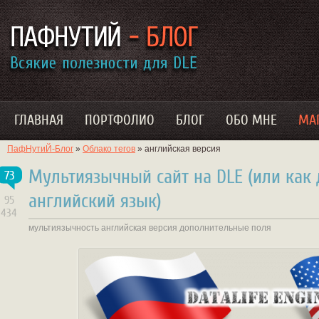
ГЛАВНАЯ
ПОРТФОЛИО
БЛОГ
ОБО МНЕ
МА
ПафНутиЙ-Блог
»
Облако тегов
» английская версия
Мультиязычный сайт на DLE (или как 
73
английский язык)
95
434
мультиязычность
английская версия
дополнительные поля