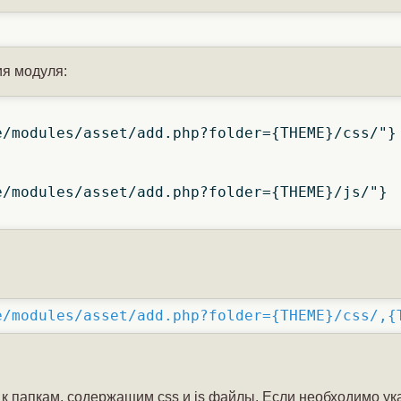
ия модуля:
e/modules/asset/add.php?folder={THEME}/css/,{
 к папкам, содержащим css и js файлы. Если необходимо ука