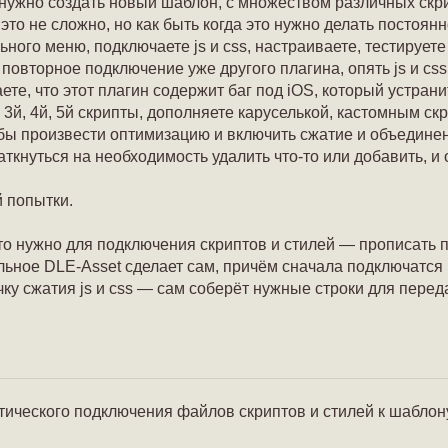
 нужно создать новый шаблон, с множеством различных скри
это не сложно, но как быть когда это нужно делать постоян
ного меню, подключаете js и css, настраиваете, тестируете 
 повторное подключение уже другого плагина, опять js и css
ете, что этот плагин содержит баг под iOS, который устра
й, 4й, 5й скрипты, дополняете каруселькой, кастомным скр
 бы произвести оптимизацию и включить сжатие и объединение
аткнуться на необходимость удалить что-то или добавить, и 
й попытки.
о нужно для подключения скриптов и стилей — прописать пу
ьное DLE-Asset сделает сам, причём сначала подключатся в
чку сжатия js и css — сам соберёт нужные строки для пере
тического подключения файлов скриптов и стилей к шабло