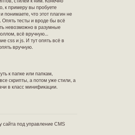
птов, стилей к ним. Конечно
но, к примеру вы пробуете
и понимаете, что этот плагин не
. Опять тесты и вроде бы всё
нить невозможно в разумные
оллом, всё вручную...
 css и js. И тут опять всё в
опять вручную.
ть к папке или папкам,
се скрипты, а потом уже стили, а
дачи в класс минификации.
ну сайта под управление CMS