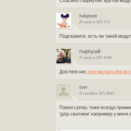
Спасибо Пафнутий, крутой моду
lsdoptom
20 августа 2015 17:17
Подскажите, есть ли такой модул
ПафНутиЙ
23 августа 2015 10:44
Для html нет,
для чистого php ест
over
21 сентября 2015 08:47
Павел супер, тоже всегда применя
'gzip сжатием' например у меня 