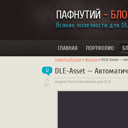
ГЛАВНАЯ
ПОРТФОЛИО
Б
ПафНутиЙ-Блог
»
Модули
» DLE-Asset — Ав
DLE-Asset — Автоматич
12
25
модуль
Free
Asset
мелочи для DLE
857