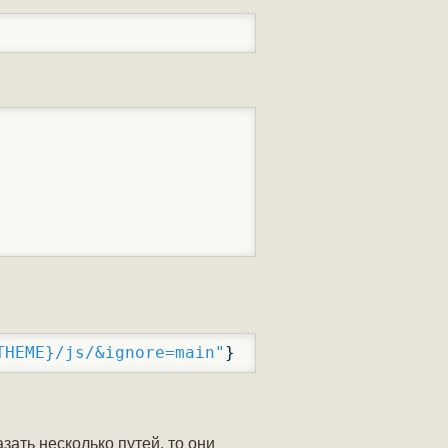
THEME}/js/&ignore=main"
}
зать несколько путей, то они