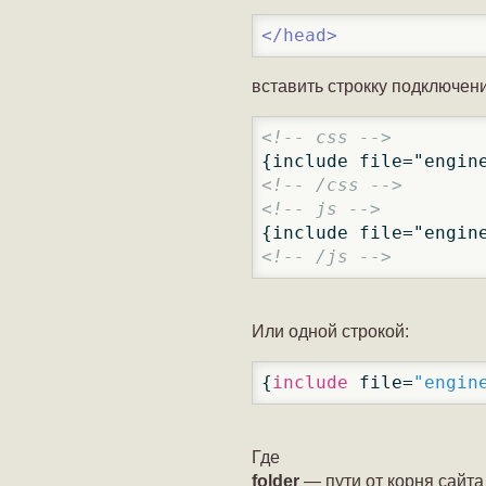
</
head
>
вставить строкку подключен
<!-- css -->
<!-- /css -->
<!-- js -->
<!-- /js -->
Или одной строкой:
{
include
 file=
"engin
Где
folder
— пути от корня сайта