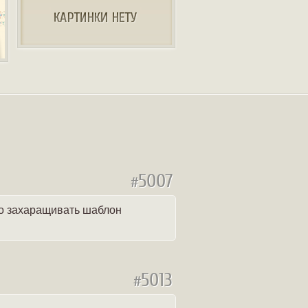
5007
#
но захаращивать шаблон
5013
#