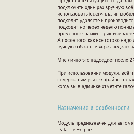
Представьте ситуацию, когда вам
подключить один раз вручную всё 
использовать jquery-плагин мобиль
подходит, удаляете и производите
подходит, но через неделю понима
временные рамки. Прикручиваете 3
А после того, как всё готово надо
ручную собрать, и через неделю н
Мне лично это надоедает после 2
При использовании модуля, всё чт
содержащим js и css-файлы, остал
когда вы в админке отметите гало
Назначение и особенности
Модуль предназначен для автома
DataLife Engine.